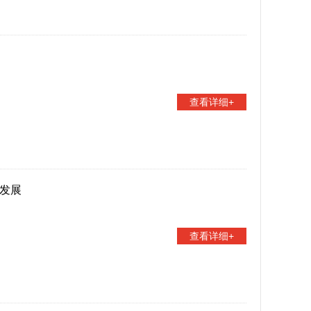
查看详细+
谋发展
查看详细+