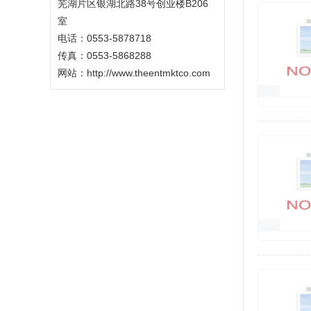
芜湖片区银湖北路38号创业楼B206
室
电话：0553-5878718
传真：0553-5868288
网站：
http://www.theentmktco.com