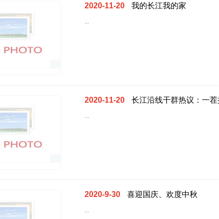
1
2020-11-20
我的长江我的家
...
2020-11-20
长江沿线干群热议：一茬
...
2020-9-30
喜迎国庆、欢度中秋
...