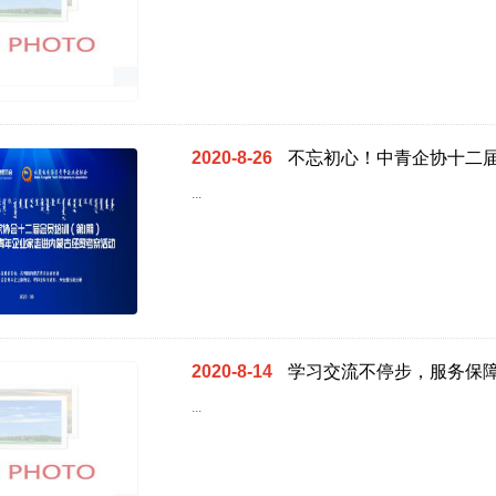
2020-8-26
不忘初心！中青企协十二
...
2020-8-14
学习交流不停步，服务保
...