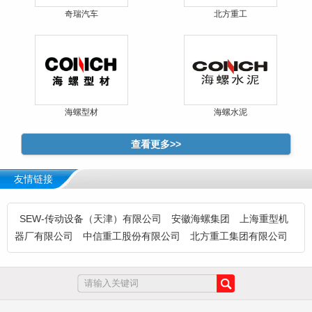
奇瑞汽车
北方重工
海螺型材
海螺水泥
查看更多>>
友情链接
SEW-传动设备（天津）有限公司
安徽海螺集团
上海重型机
器厂有限公司
中信重工股份有限公司
北方重工集团有限公司