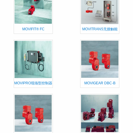
MOVIFIT® FC
MOVITRANS无接触能
量
MOVIPRO现场型控制器
MOVIGEAR DBC-B