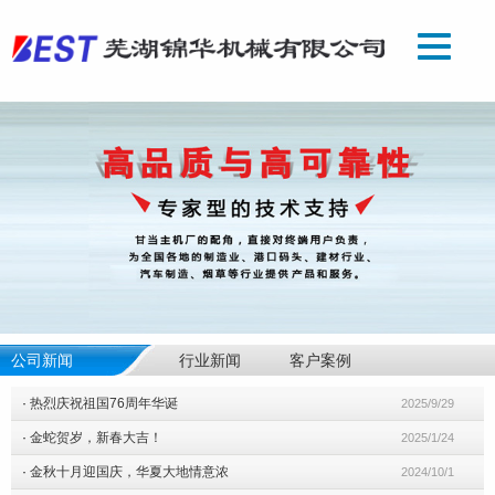
公司新闻
行业新闻
客户案例
·
热烈庆祝祖国76周年华诞
2025/9/29
·
金蛇贺岁，新春大吉！
2025/1/24
·
金秋十月迎国庆，华夏大地情意浓
2024/10/1