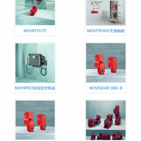
MOVIFIT® FC
MOVITRANS无接触能
量
MOVIPRO现场型控制器
MOVIGEAR DBC-B